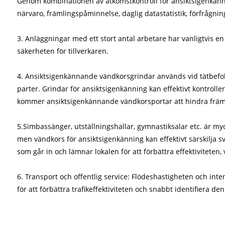
Genom kombinationen av åtkomstkontroll för ansiktsigenkännin
närvaro, främlingspåminnelse, daglig datastatistik, förfrågning
3. Anläggningar med ett stort antal arbetare har vanligtvis 
säkerheten för tillverkaren.
4. Ansiktsigenkännande vändkorsgrindar används vid tätbefolkade
parter. Grindar för ansiktsigenkänning kan effektivt kontrol
kommer ansiktsigenkännande vändkorsportar att hindra främlin
5.Simbassänger, utställningshallar, gymnastiksalar etc. är m
men vändkors för ansiktsigenkänning kan effektivt särskilja s
som går in och lämnar lokalen för att förbättra effektiviteten, 
6. Transport och offentlig service: Flödeshastigheten och inte
för att förbättra trafikeffektiviteten och snabbt identifiera de