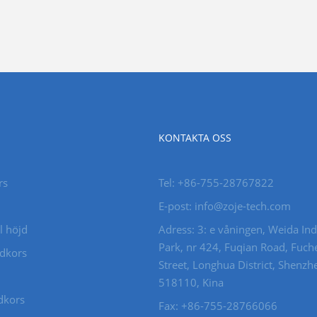
KONTAKTA OSS
rs
Tel: +86-755-28767822
E-post: info@zoje-tech.com
l höjd
Adress: 3: e våningen, Weida Ind
Park, nr 424, Fuqian Road, Fuch
ndkors
Street, Longhua District, Shenzh
518110, Kina
dkors
Fax: +86-755-28766066