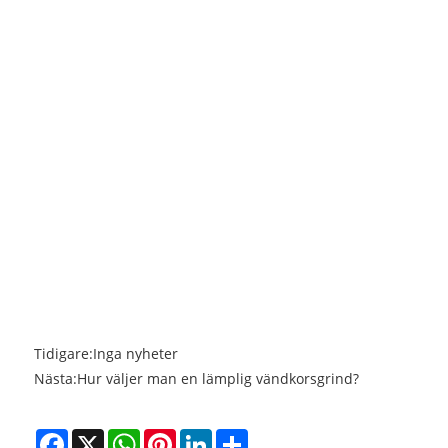
Tidigare:
Inga nyheter
Nästa:
Hur väljer man en lämplig vändkorsgrind?
Facebook
X
WhatsApp
Pinterest
LinkedIn
Share