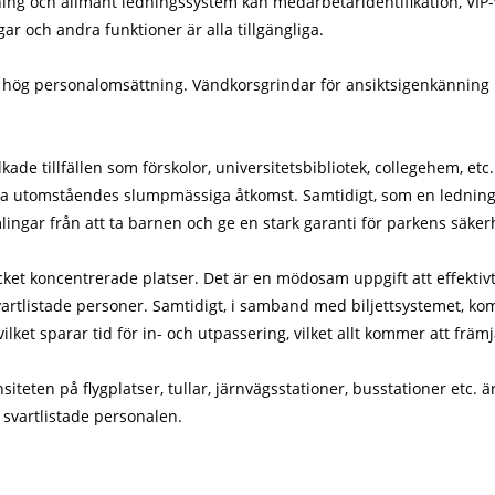
g och allmänt ledningssystem kan medarbetaridentifikation, VIP-v
ar och andra funktioner är alla tillgängliga.
en hög personalomsättning. Vändkorsgrindar för ansiktsigenkänning 
 tillfällen som förskolor, universitetsbibliotek, collegehem, etc. Sä
lera utomståendes slumpmässiga åtkomst. Samtidigt, som en ledning
gar från att ta barnen och ge en stark garanti för parkens säker
ycket koncentrerade platser. Det är en mödosam uppgift att effekt
vartlistade personer. Samtidigt, i samband med biljettsystemet, ko
vilket sparar tid för in- och utpassering, vilket allt kommer att främ
nsiteten på flygplatser, tullar, järnvägsstationer, busstationer et
n svartlistade personalen.