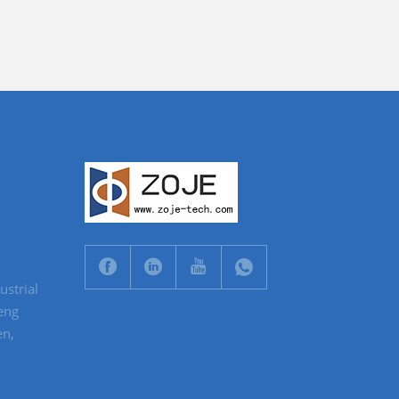
ustrial
eng
en,