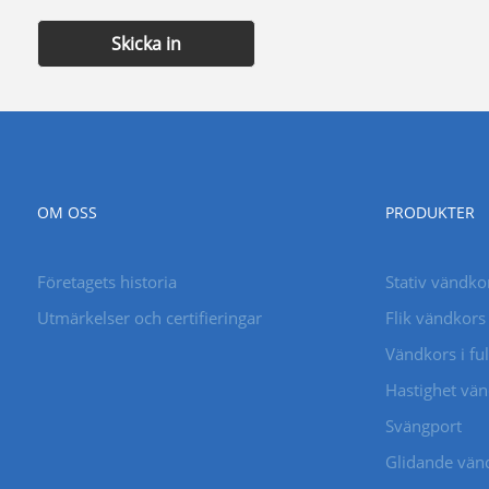
Skicka in
OM OSS
PRODUKTER
Företagets historia
Stativ vändko
Utmärkelser och certifieringar
Flik vändkors
Vändkors i ful
Hastighet vä
Svängport
Glidande vän