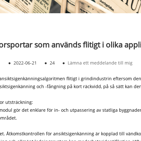
sportar som används flitigt i olika appl
●
2022-06-21
●
24
●
Lämna ett meddelande till mig
iktsigenkänningsalgoritmen flitigt i grindindustrin eftersom d
nsiktsigenkänning och -fångning på kort räckvidd, på så sätt kan den
or utsträckning:
dul gör det enklare för in- och utpassering av statliga byggnader. 
sområdet.
aget. Åtkomstkontrollen för ansiktsigenkänning är kopplad till vänd