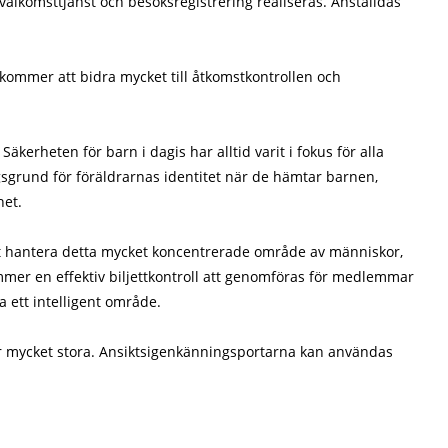
älkomsttjänst och besöksregistrering realiseras. Anställdas
kommer att bidra mycket till åtkomstkontrollen och
kerheten för barn i dagis har alltid varit i fokus för alla
sgrund för föräldrarnas identitet när de hämtar barnen,
het.
ivt hantera detta mycket koncentrerade område av människor,
mmer en effektiv biljettkontroll att genomföras för medlemmar
ja ett intelligent område.
c. är mycket stora. Ansiktsigenkänningsportarna kan användas