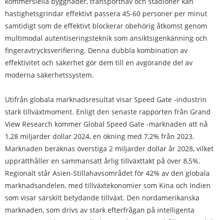
kommersiella byggnader, transportnav och stadioner kan
hastighetsgrindar effektivt passera 45-60 personer per minut
samtidigt som de effektivt blockerar obehörig åtkomst genom
multimodal autentiseringsteknik som ansiktsigenkänning och
fingeravtrycksverifiering. Denna dubbla kombination av
effektivitet och säkerhet gör dem till en avgörande del av
moderna säkerhetssystem.
Utifrån globala marknadsresultat visar Speed ​​Gate -industrin
stark tillväxtmoment. Enligt den senaste rapporten från Grand
View Research kommer Global Speed ​​Gate -marknaden att nå
1,28 miljarder dollar 2024, en ökning med 7,2% från 2023.
Marknaden beräknas överstiga 2 miljarder dollar år 2028, vilket
upprätthåller en sammansatt årlig tillväxttakt på över 8,5%.
Regionalt står Asien-Stillahavsområdet för 42% av den globala
marknadsandelen, med tillväxtekonomier som Kina och Indien
som visar särskilt betydande tillväxt. Den nordamerikanska
marknaden, som drivs av stark efterfrågan på intelligenta