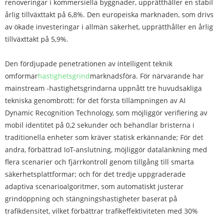
renoveringar i kommersiella byggnader, upprätthåller en stabil
årlig tillväxttakt på 6,8%. Den europeiska marknaden, som drivs
av ökade investeringar i allmän säkerhet, upprätthåller en årlig
tillväxttakt på 5,9%.
Den fördjupade penetrationen av intelligent teknik
omformar
hastighetsgrind
marknadsföra. För närvarande har
mainstream -hastighetsgrindarna uppnått tre huvudsakliga
tekniska genombrott: för det första tillämpningen av AI
Dynamic Recognition Technology, som möjliggör verifiering av
mobil identitet på 0,2 sekunder och behandlar bristerna i
traditionella enheter som kräver statisk erkännande; För det
andra, förbättrad IoT-anslutning, möjliggör datalänkning med
flera scenarier och fjärrkontroll genom tillgång till smarta
säkerhetsplattformar; och för det tredje uppgraderade
adaptiva scenarioalgoritmer, som automatiskt justerar
grindöppning och stängningshastigheter baserat på
trafikdensitet, vilket förbättrar trafikeffektiviteten med 30%