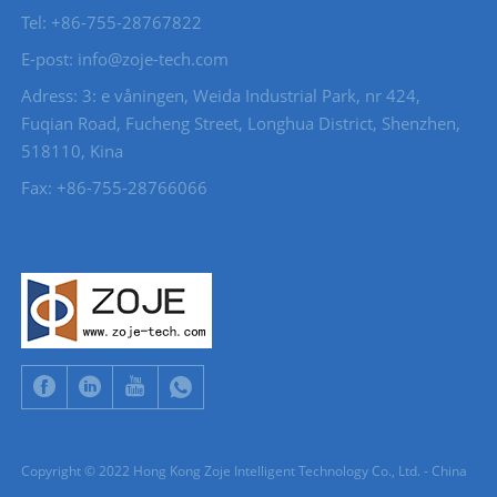
Tel: +86-755-28767822
E-post: info@zoje-tech.com
Adress: 3: e våningen, Weida Industrial Park, nr 424,
Fuqian Road, Fucheng Street, Longhua District, Shenzhen,
518110, Kina
Fax: +86-755-28766066
Copyright © 2022 Hong Kong Zoje Intelligent Technology Co., Ltd. - China