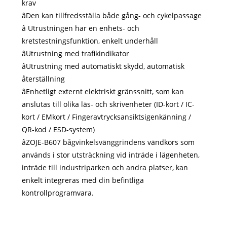
krav
âDen kan tillfredsställa både gång- och cykelpassage
â Utrustningen har en enhets- och
kretstestningsfunktion, enkelt underhåll
âUtrustning med trafikindikator
âUtrustning med automatiskt skydd, automatisk
återställning
âEnhetligt externt elektriskt gränssnitt, som kan
anslutas till olika läs- och skrivenheter (ID-kort / IC-
kort / EMkort / Fingeravtrycksansiktsigenkänning /
QR-kod / ESD-system)
âZOJE-B607 bågvinkelsvänggrindens vändkors som
används i stor utsträckning vid inträde i lägenheten,
inträde till industriparken och andra platser, kan
enkelt integreras med din befintliga
kontrollprogramvara.