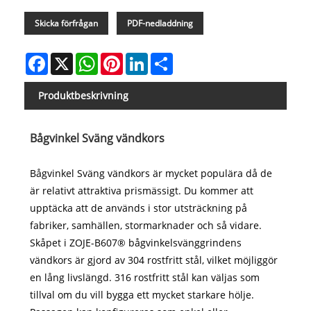
Skicka förfrågan
PDF-nedladdning
Facebook
X
WhatsApp
Pinterest
LinkedIn
Share
Produktbeskrivning
Bågvinkel Sväng vändkors
Bågvinkel Sväng vändkors är mycket populära då de
är relativt attraktiva prismässigt. Du kommer att
upptäcka att de används i stor utsträckning på
fabriker, samhällen, stormarknader och så vidare.
Skåpet i ZOJE-B607® bågvinkelsvänggrindens
vändkors är gjord av 304 rostfritt stål, vilket möjliggör
en lång livslängd. 316 rostfritt stål kan väljas som
tillval om du vill bygga ett mycket starkare hölje.