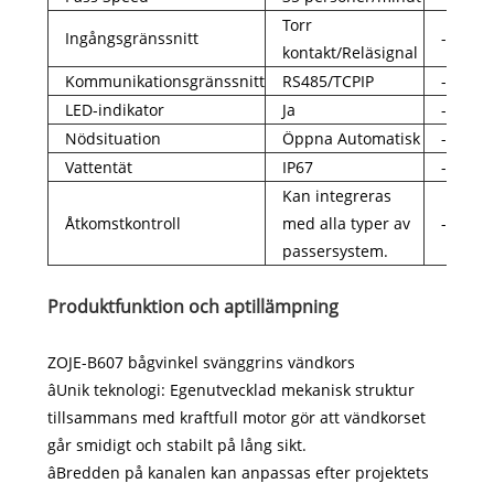
Torr
Ingångsgränssnitt
-
kontakt/Reläsignal
Kommunikationsgränssnitt
RS485/TCPIP
-
LED-indikator
Ja
-
Nödsituation
Öppna Automatisk
-
Vattentät
IP67
-
Kan integreras
Åtkomstkontroll
med alla typer av
-
passersystem.
Produktfunktion och ap
tillämpning
ZOJE-B607 bågvinkel svänggrins vändkors
âUnik teknologi: Egenutvecklad mekanisk struktur
tillsammans med kraftfull motor gör att vändkorset
går smidigt och stabilt på lång sikt.
âBredden på kanalen kan anpassas efter projektets