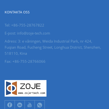
KONTAKTA OSS
Tel: +86-755-28767822
E-post: info@zoje-tech.com
Adress: 3: e våningen, Weida Industrial Park, nr 424,
Fuqian Road, Fucheng Street, Longhua District, Shenzhen,
518110, Kina
Fax: +86-755-28766066