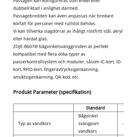
Passagen kan konfigureras som enkel eller
dubbelriktad i enlighet därmed.
Passagebredden kan även anpassas när bredare
körfält för personer med rullstol behövs.
Vi kan tillverka slagdörrar av ihåligt rostfritt stål, akryl
eller härdat glas.
ZOJE-B607® bågvinkelsvänggrinden är perfekt
kompatibel med flera olika typer av
passerkontrollsystem och moduler, såsom IC-kort, ID-
kort, RFID-kort, fingeravtrycksigenkänning,
ansiktsigenkänning, QR-kod, etc.
Produkt Param
eter (specifikation)
Standard
Fr
Bågvinkel
Typ av vändkors
svängport
-
vändkors