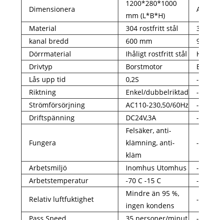
1200*280*1000
Dimensionera
Anpass
mm (L*B*H)
Material
304 rostfritt stål
316 rost
kanal bredd
600 mm
900 mm
Dörrmaterial
Ihåligt rostfritt stål
Härdat
Drivtyp
Borstmotor
Borstl
Lås upp tid
0,2S
-
Riktning
Enkel/dubbelriktad
-
Strömförsörjning
AC110-230,50/60Hz
-
Driftspänning
DC24V,3A
-
Felsäker, anti-
Fungera
klämning, anti-
-
kläm
Arbetsmiljö
Inomhus Utomhus
-
Arbetstemperatur
-70 C -15 C
-
Mindre än 95 %,
Relativ luftfuktighet
-
ingen kondens
Pass Speed
35 personer/minut
-