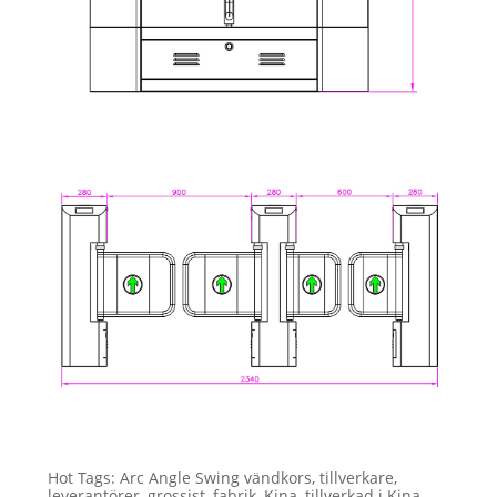
Hot Tags: Arc Angle Swing vändkors, tillverkare,
leverantörer, grossist, fabrik, Kina, tillverkad i Kina,