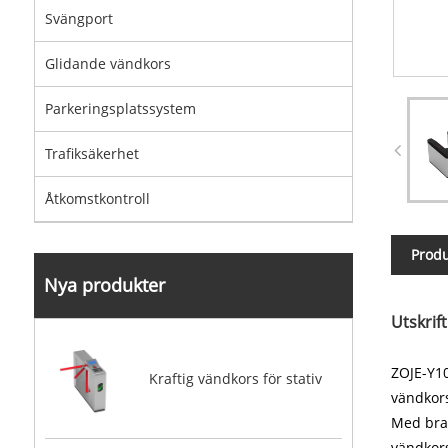
Svängport
Glidande vändkors
Parkeringsplatssystem
Trafiksäkerhet
Åtkomstkontroll
Produ
Nya produkter
Utskrif
ZOJE-Y10
Kraftig vändkors för stativ
vändkor
Med bran
vändkors