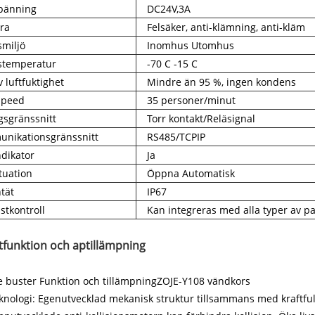
spänning
DC24V,3A
ra
Felsäker, anti-klämning, anti-kläm
smiljö
Inomhus Utomhus
stemperatur
-70 C -15 C
v luftfuktighet
Mindre än 95 %, ingen kondens
Speed
35 personer/minut
gsgränssnitt
Torr kontakt/Reläsignal
nikationsgränssnitt
RS485/TCPIP
ndikator
Ja
tuation
Öppna Automatisk
tät
IP67
stkontroll
Kan integreras med alla typer av p
tfunktion och ap
tillämpning
e buster Funktion och tillämpningZOJE-Y108 vändkors
knologi: Egenutvecklad mekanisk struktur tillsammans med kraftfull 