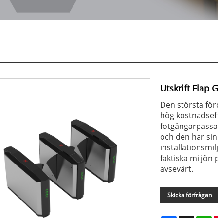
Utskrift Flap 
Den största för
hög kostnadseff
fotgängarpassag
och den har sin 
installationsmi
faktiska miljö
avsevärt.
Skicka förfrågan