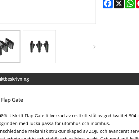
Facebook
X
W
ktbeskrivning
t Flap Gate
8® Utskrift Flap Gate tillverkad av rostfritt stål av god kvalitet 
sgrinden med lucka passa för utomhus och inomhus.
schledande mekanisk struktur skapad av ZOJE och avancerat servo
et arbeta snabbt och stabilt och validera exakt. Och med anti-kolli