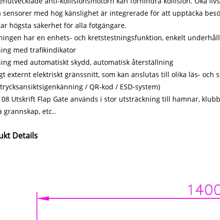
nutvecklade anti-kollisionsmotorn kan förhindra kollision. Öka li
 sensorer med hög känslighet är integrerade för att upptäcka bes
ar högsta säkerhet för alla fotgängare.
ningen har en enhets- och kretstestningsfunktion, enkelt underhål
ing med trafikindikator
ing med automatiskt skydd, automatisk återställning
t externt elektriskt gränssnitt, som kan anslutas till olika läs- och s
trycksansiktsigenkänning / QR-kod / ESD-system)
08 Utskrift Flap Gate används i stor utsträckning till hamnar, klubb
a grannskap, etc.
.
ukt Deta
ils