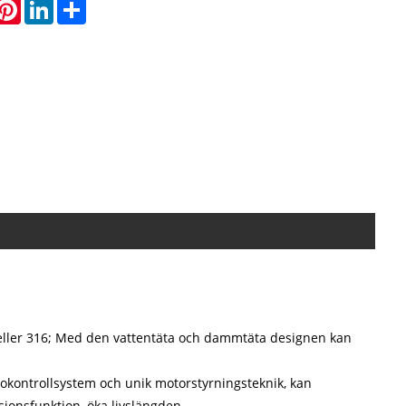
hatsApp
Pinterest
LinkedIn
Share
304 eller 316; Med den vattentäta och dammtäta designen kan
kontrollsystem och unik motorstyrningsteknik, kan
sionsfunktion, öka livslängden.