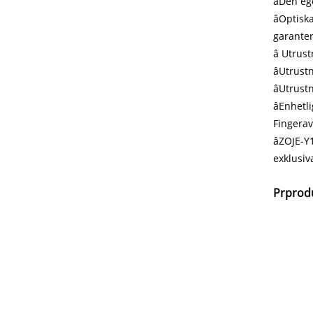
âDen ege
âOptiska
garanter
â Utrust
âUtrustn
âUtrustn
âEnhetlig
Fingerav
âZOJE-Y1
exklusiv
Pr
prod